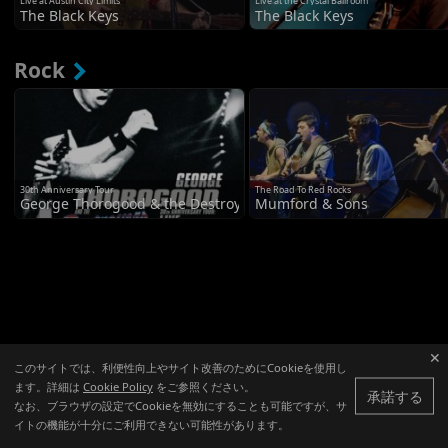
Live at Austin City Limits
Live at the Crystal Ballroom
The Black Keys
The Black Keys
Rock
30th Anniversary Tour
The Road To Red Rocks
George Thorogood & the Destroyers
Mumford & Sons
✕
このサイトでは、利便性向上やサイト改善のためにCookieを使用し
ます。詳細は
Cookie Policy
をご参照ください。
承諾する
なお、ブラウザの設定でCookieを無効にすることも可能ですが、サ
イトの機能が十分にご利用できない可能性があります。